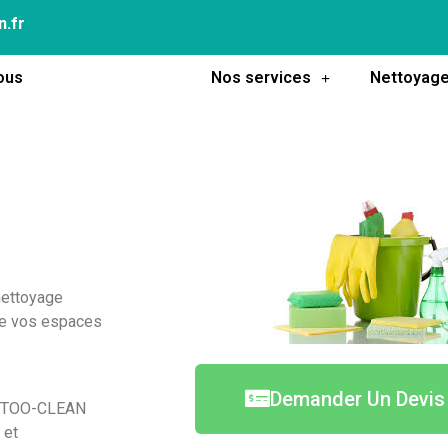
n.fr
ous
Les Nouvelles
Nos services
Nettoyage
nettoyage
de vos espaces
Demander Un Devis
us. TOO-CLEAN
 et