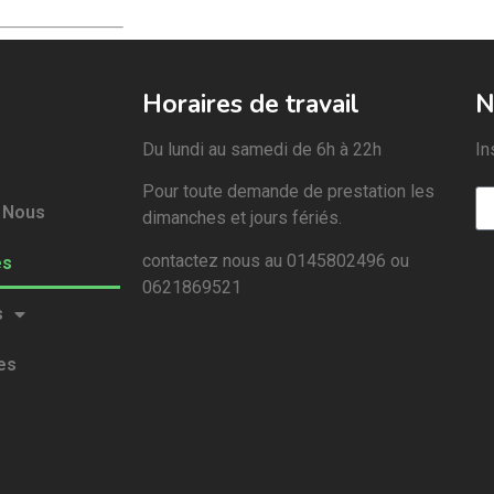
Horaires de travail
N
Du lundi au samedi de 6h à 22h
In
Pour toute demande de prestation les
 Nous
dimanches et jours fériés.
contactez nous au 0145802496 ou
es
0621869521
s
es