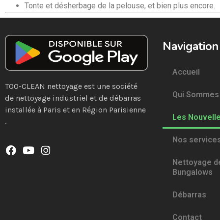
Tonte et désherbage de la pelouse, et bien plus encore.
Navigation
Accueil
TOO-CLEAN nettoyage est une société
Qui Sommes
de nettoyage industriel et de débarras
installée à Paris et en Région Parisienne
Les Nouvell
.
Nos service
Nettoyage d
Bungalows
Débarras
Contact