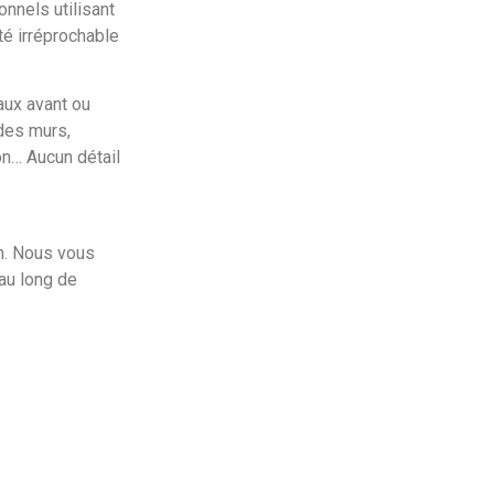
nnels utilisant
é irréprochable
aux avant ou
des murs,
on… Aucun détail
n. Nous vous
au long de